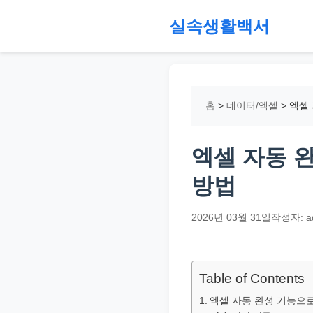
본
실속생활백서
문
으
절
로
약,
건
재
홈
>
데이터/엑셀
>
엑셀
너
테
뛰
크,
기
지
엑셀 자동 
원
방법
금,
정
2026년 03월 31일
작성자: a
부
정
책,
Table of Contents
직
엑셀 자동 완성 기능으
장