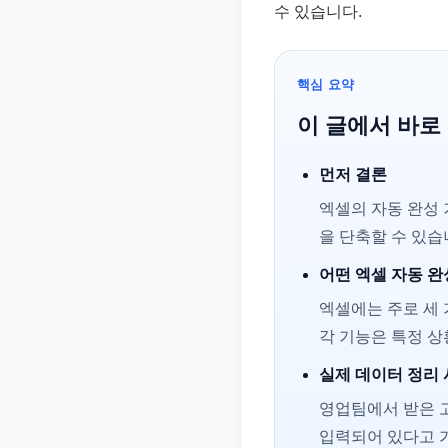
수 있습니다.
준
으
로
핵심 요약
빠
이 글에서 바로
르
게
먼저 결론
정
엑셀의 자동 완성
리
을 단축할 수 있습
합
니
어떤 엑셀 자동 완
다.
엑셀에는 주로 세 
각 기능은 특정 
실제 데이터 정리
영업팀에서 받은 고객
입력되어 있다고 