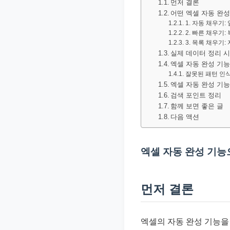
먼저 결론
문
어떤 엑셀 자동 완
서
1. 자동 채우기
2. 빠른 채우기
와
3. 목록 채우기
민
실제 데이터 정리 
엑셀 자동 완성 기능
원
잘못된 패턴 인식
정
엑셀 자동 완성 기능
보
검색 포인트 정리
함께 보면 좋은 글
를
다음 액션
실
제
엑셀 자동 완성 기능
검
색
키
먼저 결론
워
드
엑셀의 자동 완성 기능을
기