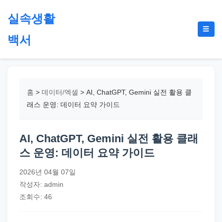
본
실속생활
문
메
☰
으
백서
뉴
토
로
글
절
건
약,
너
재
뛰
홈
>
데이터/엑셀
>
AI, ChatGPT, Gemini 실전 활용 클
테
기
래스 운영: 데이터 요약 가이드
크,
지
AI, ChatGPT, Gemini 실전 활용 클래
원
스 운영: 데이터 요약 가이드
금,
정
2026년 04월 07일
부
작성자: admin
정
조회수: 46
책,