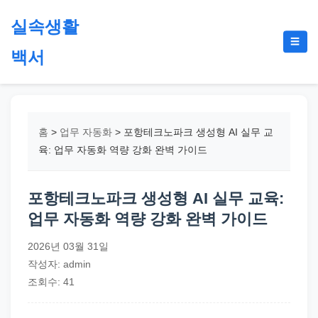
본
실속생활
문
메
☰
으
백서
뉴
토
로
글
절
건
약,
너
재
뛰
홈
>
업무 자동화
>
포항테크노파크 생성형 AI 실무 교
테
기
육: 업무 자동화 역량 강화 완벽 가이드
크,
지
포항테크노파크 생성형 AI 실무 교육:
원
업무 자동화 역량 강화 완벽 가이드
금,
정
2026년 03월 31일
부
작성자: admin
정
조회수: 41
책,