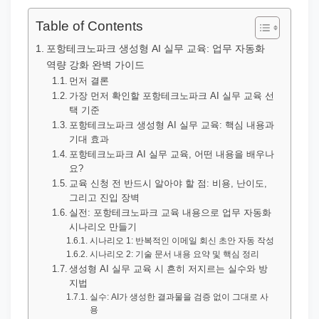
직
장
Table of Contents
문
포항테크노파크 생성형 AI 실무 교육: 업무 자동화
서
역량 강화 완벽 가이드
와
먼저 결론
가장 먼저 확인할 포항테크노파크 AI 실무 교육 선
민
택 기준
원
포항테크노파크 생성형 AI 실무 교육: 핵심 내용과
기대 효과
정
포항테크노파크 AI 실무 교육, 어떤 내용을 배우나
보
요?
를
교육 신청 전 반드시 알아야 할 점: 비용, 난이도,
그리고 진입 장벽
실
실전: 포항테크노파크 교육 내용으로 업무 자동화
제
시나리오 만들기
검
시나리오 1: 반복적인 이메일 회신 초안 자동 작성
시나리오 2: 기술 문서 내용 요약 및 핵심 정리
색
생성형 AI 실무 교육 시 흔히 저지르는 실수와 방
키
지법
실수: AI가 생성한 결과물을 검증 없이 그대로 사
워
용