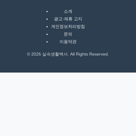
직
장
소개
문
광고·제휴 고지
서
개인정보처리방침
문의
와
이용약관
민
원
© 2026 실속생활백서. All Rights Reserved.
정
보
를
실
제
검
색
키
워