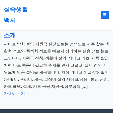
본
실속생활
문
메
☰
으
백서
뉴
토
로
글
절
건
소개
약,
너
재
사이트 방향 절약·지원금 실전노트는 검색으로 자주 찾는 생
뛰
테
활형 정보와 행정형 정보를 빠르게 정리하는 실용 정보 블로
기
크,
그입니다. 지원금 신청, 생활비 절약, 재테크 기초, 서류 발급
지
처럼 바로 행동이 필요한 주제를 먼저 고르고, 실제 검색 키
원
워드에 맞춘 설명을 제공합니다. 핵심 카테고리 절약/생활비
금,
: 생활비, 관리비, 세금, 고정비 절약 재테크/금융 : 통장 관리,
정
카드 혜택, 절세, 기초 금융 지원금/정부정책 […]
부
자세히 보기 →
정
책,