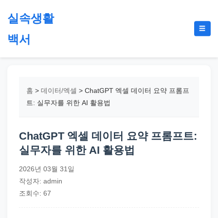
본
실속생활
문
메
☰
으
백서
뉴
토
로
글
절
건
약,
너
재
뛰
홈
>
데이터/엑셀
>
ChatGPT 엑셀 데이터 요약 프롬프
테
기
트: 실무자를 위한 AI 활용법
크,
지
ChatGPT 엑셀 데이터 요약 프롬프트:
원
실무자를 위한 AI 활용법
금,
정
2026년 03월 31일
부
작성자: admin
정
조회수: 67
책,