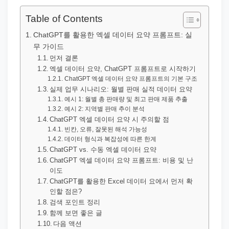
직
장
Table of Contents
문
ChatGPT를 활용한 엑셀 데이터 요약 프롬프트: 실
서
무 가이드
와
먼저 결론
엑셀 데이터 요약, ChatGPT 프롬프트로 시작하기
민
ChatGPT 엑셀 데이터 요약 프롬프트의 기본 구조
원
실제 업무 시나리오: 월별 판매 실적 데이터 요약
예시 1: 월별 총 판매량 및 최고 판매 제품 추출
정
예시 2: 지역별 판매 추이 분석
보
ChatGPT 엑셀 데이터 요약 시 주의할 점
를
빈칸, 오류, 잘못된 해석 가능성
데이터 형식과 복잡성에 따른 한계
실
ChatGPT vs. 수동 엑셀 데이터 요약
제
ChatGPT 엑셀 데이터 요약 프롬프트: 비용 및 난
이도
검
ChatGPT를 활용한 Excel 데이터 요에서 먼저 확
색
인할 점은?
키
검색 포인트 정리
함께 보면 좋은 글
워
다음 액션