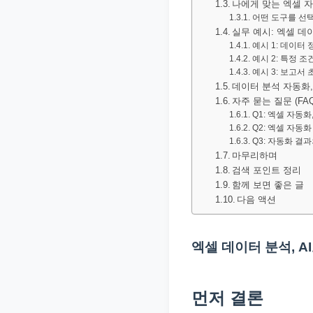
나에게 맞는 엑셀 
문
어떤 도구를 선
서
실무 예시: 엑셀 
예시 1: 데이터 
와
예시 2: 특정 조
민
예시 3: 보고서 
데이터 분석 자동화
원
자주 묻는 질문 (FAQ
정
Q1: 엑셀 자동
보
Q2: 엑셀 자동
Q3: 자동화 결
를
마무리하며
실
검색 포인트 정리
함께 보면 좋은 글
제
다음 액션
검
색
엑셀 데이터 분석, 
키
워
드
먼저 결론
기