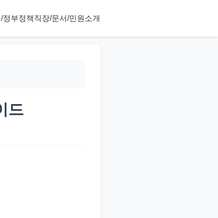
/정부정책
직장/문서/민원
소개
이드