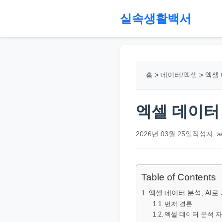
본
실속생활백서
문
으
절
로
약,
건
재
홈
>
데이터/엑셀
>
엑셀 
너
테
뛰
크,
기
지
엑셀 데이터 
원
금,
2026년 03월 25일
작성자: a
정
부
정
Table of Contents
책,
엑셀 데이터 분석, AI
직
먼저 결론
엑셀 데이터 분석 자
장