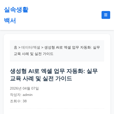
본
실속생활
문
메
☰
으
백서
뉴
토
로
글
절
건
약,
너
재
뛰
홈
>
데이터/엑셀
>
생성형 AI로 엑셀 업무 자동화: 실무
테
기
교육 사례 및 실전 가이드
크,
지
생성형 AI로 엑셀 업무 자동화: 실무
원
교육 사례 및 실전 가이드
금,
정
2026년 04월 07일
부
작성자: admin
정
조회수: 38
책,