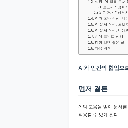
실전! AI 활용 문서
문
보고서 작성 예시
서
제안서 작성 예시
AI가 초안 작성, 나
와
AI 문서 작성, 초
민
AI 문서 작성, 비
원
검색 포인트 정리
함께 보면 좋은 글
정
다음 액션
보
를
AI와 인간의 협업으
실
제
검
먼저 결론
색
키
AI의 도움을 받아 문서
워
적용할 수 있게 된다.
드
기