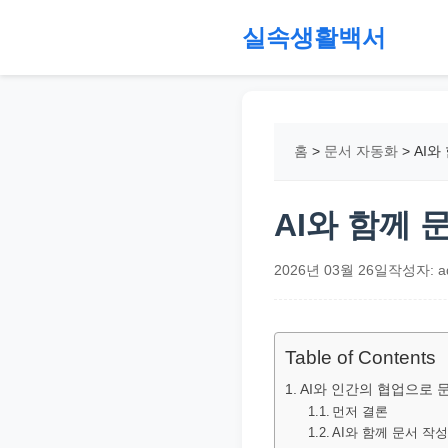
본
실속생활백서
문
으
절
로
약,
건
재
홈
>
문서 자동화
>
AI와
너
테
뛰
크,
기
지
AI와 함께 
원
금,
2026년 03월 26일
작성자: a
정
부
정
Table of Contents
책,
AI와 인간의 협업으로 
직
먼저 결론
AI와 함께 문서 작
장