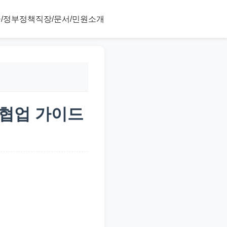
/정부정책
직장/문서/민원
소개
 협업 가이드