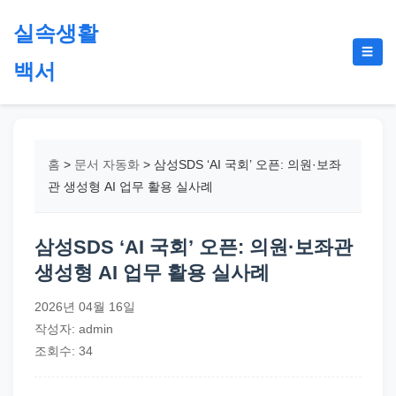
본
실속생활
문
메
☰
으
백서
뉴
토
로
글
절
건
약,
너
재
뛰
홈
>
문서 자동화
>
삼성SDS ‘AI 국회’ 오픈: 의원·보좌
테
기
관 생성형 AI 업무 활용 실사례
크,
지
삼성SDS ‘AI 국회’ 오픈: 의원·보좌관
원
생성형 AI 업무 활용 실사례
금,
정
2026년 04월 16일
부
작성자: admin
정
조회수: 34
책,