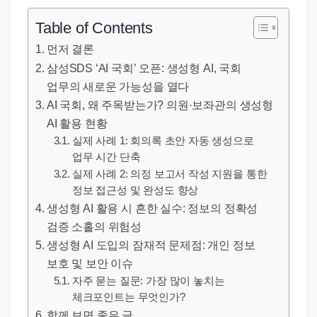
직
장
Table of Contents
문
먼저 결론
서
삼성SDS ‘AI 국회’ 오픈: 생성형 AI, 국회
와
업무의 새로운 가능성을 열다
민
AI 국회, 왜 주목받는가? 의원·보좌관의 생성형
원
AI 활용 현황
정
실제 사례 1: 회의록 초안 자동 생성으로
업무 시간 단축
보
실제 사례 2: 의정 보고서 작성 지원을 통한
를
정보 접근성 및 완성도 향상
실
생성형 AI 활용 시 흔한 실수: 정보의 정확성
제
검증 소홀의 위험성
검
생성형 AI 도입의 잠재적 문제점: 개인 정보
색
보호 및 보안 이슈
키
자주 묻는 질문: 가장 많이 놓치는
체크포인트는 무엇인가?
워
함께 보면 좋은 글