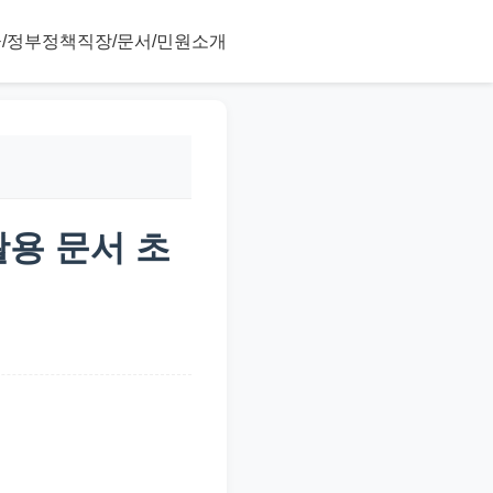
/정부정책
직장/문서/민원
소개
활용 문서 초