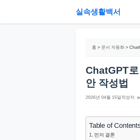
본
실속생활백서
문
으
절
로
약,
건
재
홈
>
문서 자동화
>
Cha
너
테
뛰
크,
기
지
ChatGPT
원
안 작성법
금,
정
2026년 04월 15일
작성자: a
부
정
책,
Table of Content
직
먼저 결론
장