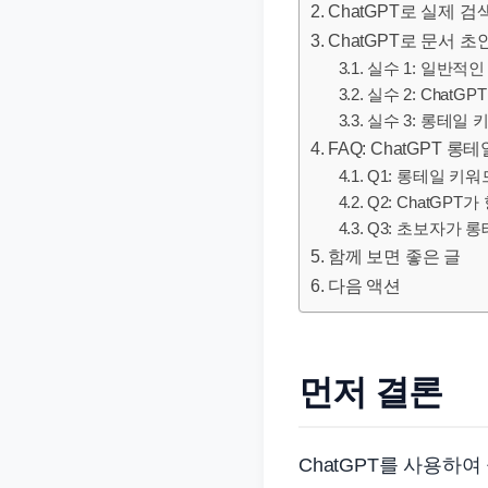
ChatGPT로 실제 
문
ChatGPT로 문서 
서
실수 1: 일반적
와
실수 2: Chat
민
실수 3: 롱테일
원
FAQ: ChatGPT 
정
Q1: 롱테일 키
보
Q2: ChatGP
Q3: 초보자가 
를
함께 보면 좋은 글
실
다음 액션
제
검
색
먼저 결론
키
워
드
ChatGPT를 사용하
기