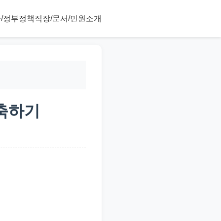
/정부정책
직장/문서/민원
소개
단축하기