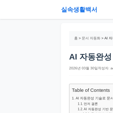
본
실속생활백서
문
으
절
로
약,
건
재
홈
>
문서 자동화
>
AI 
너
테
뛰
크,
기
지
AI 자동완
원
금,
2026년 03월 30일
작성자: a
정
부
정
Table of Contents
책,
AI 자동완성 기술로 문
직
먼저 결론
AI 자동완성 기반 
장