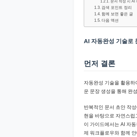
문서 작성 시 A
문
검색 포인트 정리
서
함께 보면 좋은 글
다음 액션
와
민
원
AI 자동완성 기술로
정
보
먼저 결론
를
실
제
자동완성 기술을 활용하여
검
운 문장 생성을 통해 완
색
반복적인 문서 초안 작성
키
현을 바탕으로 자연스럽고
워
이 가이드에서는 AI 자
드
제 워크플로우와 함께 안
기