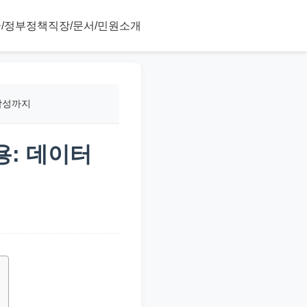
/정부정책
직장/문서/민원
소개
 작성까지
용: 데이터