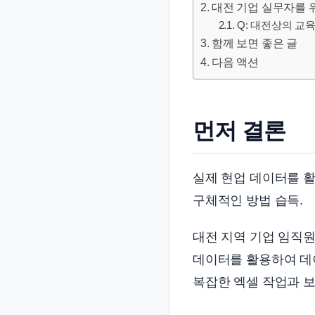
대전 기업 실무자를 위
문
Q: 대전상의 교
서
함께 보면 좋은 글
와
다음 액션
민
원
정
먼저 결론
보
를
실
실제 현업 데이터를 활
제
구체적인 방법 습득.
검
색
대전 지역 기업 임직원
키
데이터를 활용하여 데
워
복잡한 엑셀 작업과 보
드
기