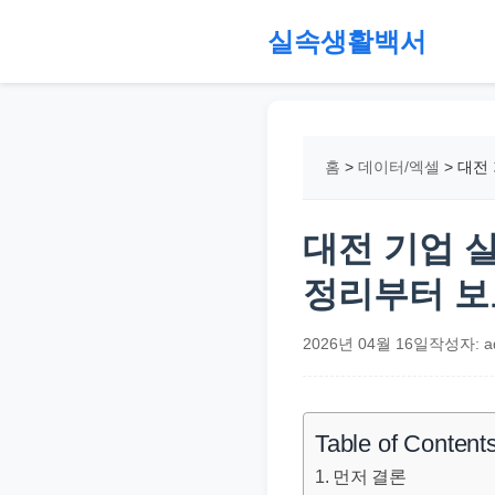
본
실속생활백서
문
으
절
로
약,
건
재
홈
>
데이터/엑셀
>
대전 
너
테
뛰
크,
기
지
대전 기업 실
원
정리부터 보
금,
정
2026년 04월 16일
작성자: a
부
정
책,
Table of Content
직
먼저 결론
장