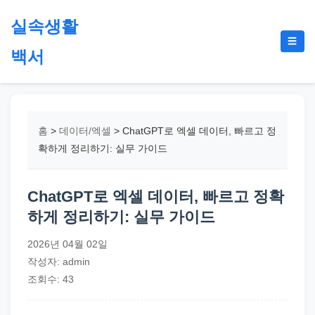
본
실속생활
문
메
☰
으
백서
뉴
토
로
글
절
건
약,
너
재
뛰
홈
>
데이터/엑셀
>
ChatGPT로 엑셀 데이터, 빠르고 정
테
기
확하게 정리하기: 실무 가이드
크,
지
ChatGPT로 엑셀 데이터, 빠르고 정확
원
하게 정리하기: 실무 가이드
금,
정
2026년 04월 02일
부
작성자: admin
정
조회수: 43
책,