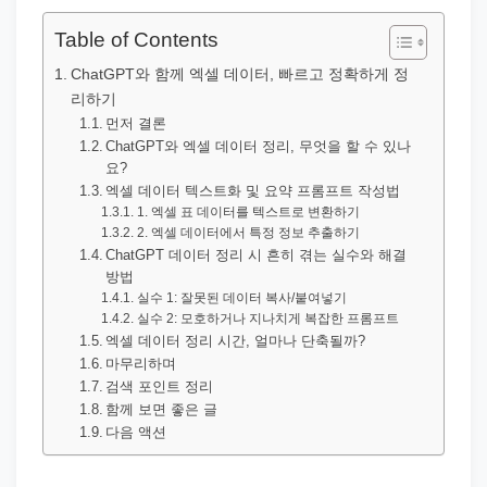
직
장
Table of Contents
문
ChatGPT와 함께 엑셀 데이터, 빠르고 정확하게 정
서
리하기
와
먼저 결론
ChatGPT와 엑셀 데이터 정리, 무엇을 할 수 있나
민
요?
원
엑셀 데이터 텍스트화 및 요약 프롬프트 작성법
1. 엑셀 표 데이터를 텍스트로 변환하기
정
2. 엑셀 데이터에서 특정 정보 추출하기
보
ChatGPT 데이터 정리 시 흔히 겪는 실수와 해결
를
방법
실수 1: 잘못된 데이터 복사/붙여넣기
실
실수 2: 모호하거나 지나치게 복잡한 프롬프트
제
엑셀 데이터 정리 시간, 얼마나 단축될까?
마무리하며
검
검색 포인트 정리
색
함께 보면 좋은 글
키
다음 액션
워