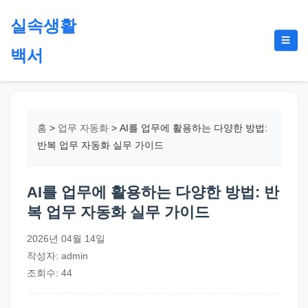
본
실속생활
문
메
☰
으
백서
뉴
토
로
글
절
건
약,
너
재
뛰
홈
>
업무 자동화
>
AI를 업무에 활용하는 다양한 방법:
테
기
반복 업무 자동화 실무 가이드
크,
지
AI를 업무에 활용하는 다양한 방법: 반
원
복 업무 자동화 실무 가이드
금,
정
2026년 04월 14일
부
작성자: admin
정
조회수: 44
책,