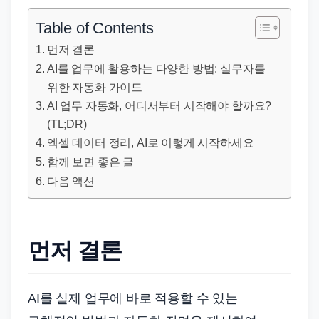
직
장
Table of Contents
문
먼저 결론
서
AI를 업무에 활용하는 다양한 방법: 실무자를
와
위한 자동화 가이드
민
AI 업무 자동화, 어디서부터 시작해야 할까요?
원
(TL;DR)
정
엑셀 데이터 정리, AI로 이렇게 시작하세요
보
함께 보면 좋은 글
다음 액션
를
실
제
검
먼저 결론
색
키
AI를 실제 업무에 바로 적용할 수 있는
워