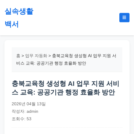
본
실속생활
문
메
☰
으
백서
뉴
토
로
글
절
건
약,
너
재
뛰
홈
>
업무 자동화
>
충북교육청 생성형 AI 업무 지원 서
테
기
비스 교육: 공공기관 행정 효율화 방안
크,
지
충북교육청 생성형 AI 업무 지원 서비
원
스 교육: 공공기관 행정 효율화 방안
금,
정
2026년 04월 13일
부
작성자: admin
정
조회수: 53
책,