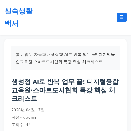
본
실속생활
문
메
☰
으
백서
뉴
토
로
글
절
건
약,
너
재
뛰
홈
>
업무 자동화
>
생성형 AI로 반복 업무 끝! 디지털융
테
기
합교육원·스마트도시협회 특강 핵심 체크리스트
크,
지
생성형 AI로 반복 업무 끝! 디지털융합
원
교육원·스마트도시협회 특강 핵심 체
금,
크리스트
정
부
2026년 04월 17일
정
작성자: admin
책,
조회수: 44