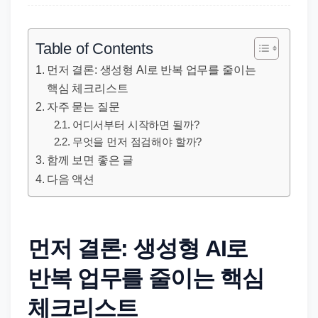
직
장
문
Table of Contents
서
먼저 결론: 생성형 AI로 반복 업무를 줄이는
와
핵심 체크리스트
민
자주 묻는 질문
원
어디서부터 시작하면 될까?
정
무엇을 먼저 점검해야 할까?
함께 보면 좋은 글
보
다음 액션
를
실
제
검
먼저 결론: 생성형 AI로
색
반복 업무를 줄이는 핵심
키
워
체크리스트