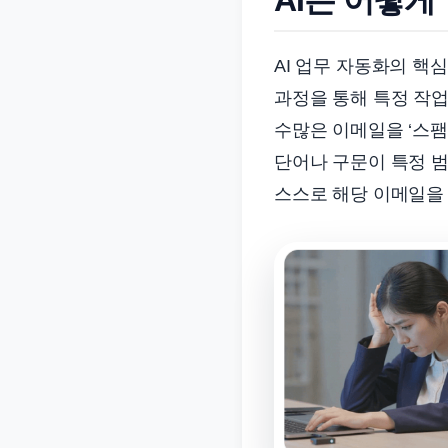
준
으
AI 업무 자동화의 핵
로
과정을 통해 특정 작업
빠
르
수많은 이메일을 ‘스팸’
게
단어나 구문이 특정 범
정
스스로 해당 이메일을
리
합
니
다.