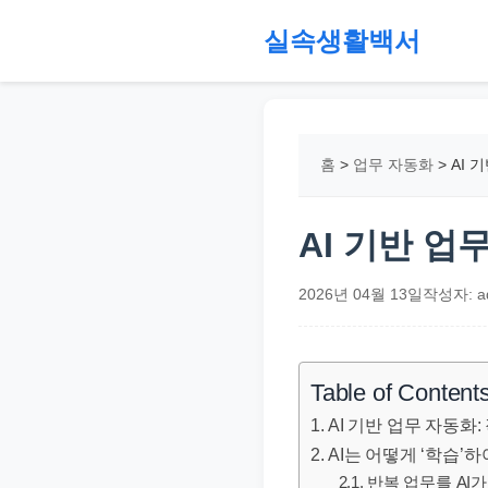
본
실속생활백서
문
으
절
로
약,
건
재
홈
>
업무 자동화
>
AI 
너
테
뛰
크,
기
지
AI 기반 업
원
금,
2026년 04월 13일
작성자: a
정
부
정
Table of Content
책,
AI 기반 업무 자동화
직
AI는 어떻게 ‘학습’
장
반복 업무를 AI