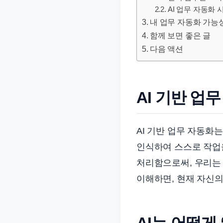
문
AI 업무 자동화
서
내 업무 자동화 가능
함께 보면 좋은 글
와
다음 액션
민
원
정
보
AI 기반 업
를
실
AI 기반 업무 자동화
제
인식하여 스스로 작업
검
색
처리함으로써, 우리는 
키
이해하면, 현재 자신의
워
드
기
AI는 어떻게