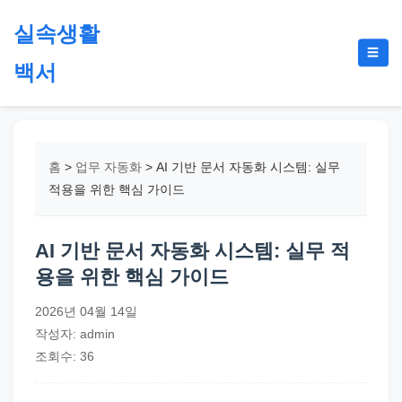
본
실속생활
문
메
☰
으
백서
뉴
토
로
글
절
건
약,
너
재
뛰
홈
>
업무 자동화
>
AI 기반 문서 자동화 시스템: 실무
테
기
적용을 위한 핵심 가이드
크,
지
AI 기반 문서 자동화 시스템: 실무 적
원
용을 위한 핵심 가이드
금,
정
2026년 04월 14일
부
작성자: admin
정
조회수: 36
책,