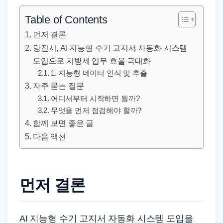
직
장
Table of Contents
문
먼저 결론
서
당진시, AI 지능형 수기 고지서 자동화 시스템
와
도입으로 지방세 업무 효율 극대화
민
1. 지능형 데이터 인식 및 추출
원
자주 묻는 질문
정
어디서부터 시작하면 될까?
무엇을 먼저 점검해야 할까?
보
함께 보면 좋은 글
를
다음 액션
실
제
검
먼저 결론
색
키
워
AI 지능형 수기 고지서 자동화 시스템 도입을