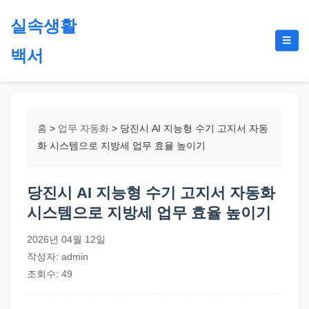
본
실속생활
문
메
☰
으
백서
뉴
토
로
글
절
건
약,
너
재
뛰
홈
>
업무 자동화
>
당진시 AI 지능형 수기 고지서 자동
테
기
화 시스템으로 지방세 업무 효율 높이기
크,
지
당진시 AI 지능형 수기 고지서 자동화
원
시스템으로 지방세 업무 효율 높이기
금,
정
2026년 04월 12일
부
작성자: admin
정
조회수: 49
책,