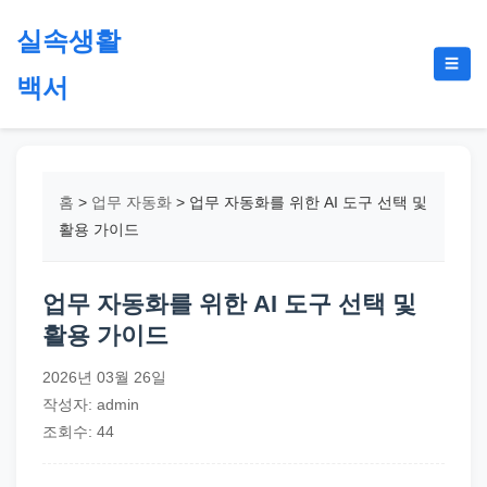
본
실속생활
문
메
☰
으
백서
뉴
토
로
글
절
건
약,
너
재
뛰
홈
>
업무 자동화
>
업무 자동화를 위한 AI 도구 선택 및
테
기
활용 가이드
크,
지
업무 자동화를 위한 AI 도구 선택 및
원
활용 가이드
금,
정
2026년 03월 26일
부
작성자: admin
정
조회수: 44
책,