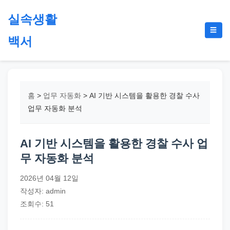
본
실속생활
문
메
☰
으
백서
뉴
토
로
글
절
건
약,
너
재
뛰
홈
>
업무 자동화
>
AI 기반 시스템을 활용한 경찰 수사
테
기
업무 자동화 분석
크,
지
AI 기반 시스템을 활용한 경찰 수사 업
원
무 자동화 분석
금,
정
2026년 04월 12일
부
작성자: admin
정
조회수: 51
책,