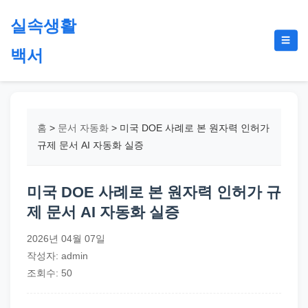
본
실속생활
문
메
☰
으
백서
뉴
토
로
글
절
건
약,
너
재
뛰
홈
>
문서 자동화
>
미국 DOE 사례로 본 원자력 인허가
테
기
규제 문서 AI 자동화 실증
크,
지
미국 DOE 사례로 본 원자력 인허가 규
원
제 문서 AI 자동화 실증
금,
정
2026년 04월 07일
부
작성자: admin
정
조회수: 50
책,