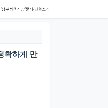
/정부정책
직장/문서/민원
소개
 정확하게 만