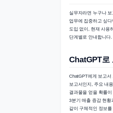
준
으
실무자라면 누구나 보고
로
업무에 집중하고 싶다면
빠
도입 없이, 현재 사용
르
단계별로 안내합니다.
게
정
리
ChatGPT
합
니
다.
ChatGPT에게 보고
보고서인지, 주요 내
결과물을 얻을 확률이 
3분기 매출 증감 현황
같이 구체적인 정보를