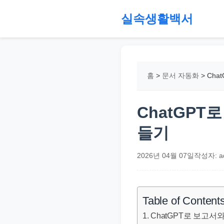
본
실속생활백서
문
으
절
로
약,
건
재
홈
>
문서 자동화
>
Cha
너
테
뛰
크,
기
지
ChatGPT
원
들기
금,
정
2026년 04월 07일
작성자: a
부
정
책,
Table of Content
직
ChatGPT로 보고서
장