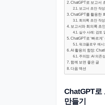
ChatGPT로 보고서
문
보고서 초안 작성
서
ChatGPT를 활용한
와
회의록 초안 작성
민
보고서와 회의록 초안
원
실수 사례: 검토
정
ChatGPT로 ‘빠르
보
워크플로우 예시:
를
AI 활용의 함정: Ch
실
주의점: AI 의존
함께 보면 좋은 글
제
다음 액션
검
색
키
워
ChatGPT
드
만들기
기