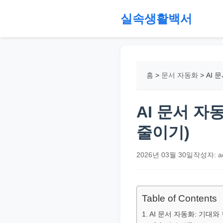
본
실속생활백서
문
으
절
로
약,
건
재
홈
>
문서 자동화
>
AI 
너
테
뛰
크,
기
지
AI 문서 자
원
줄이기)
금,
정
2026년 03월 30일
작성자: a
부
정
책,
Table of Contents
직
AI 문서 자동화: 기대
장