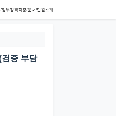
/정부정책
직장/문서/민원
소개
 (검증 부담