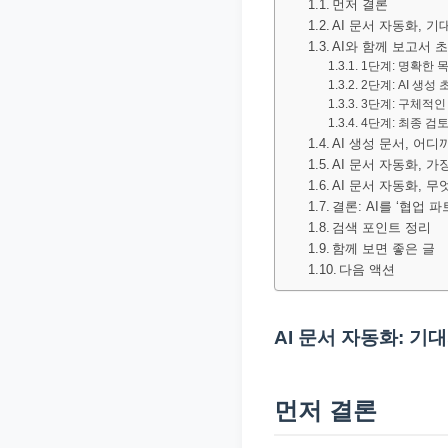
먼저 결론
문
AI 문서 자동화, 
서
AI와 함께 보고서 
1단계: 명확한 
와
2단계: AI 생성
민
3단계: 구체적인
4단계: 최종 검토
원
AI 생성 문서, 어
정
AI 문서 자동화, 
보
AI 문서 자동화, 
결론: AI를 ‘협업 
를
검색 포인트 정리
실
함께 보면 좋은 글
제
다음 액션
검
색
AI 문서 자동화: 기
키
워
먼저 결론
드
기