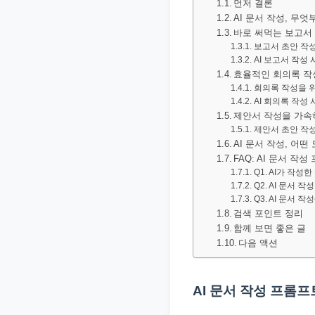
먼저 결론
문
AI 문서 작성, 무엇
서
바로 써먹는 보고서 
보고서 초안 작성
와
AI 보고서 작성
민
효율적인 회의록 작
회의록 작성을 위
원
AI 회의록 작성 
정
제안서 작성을 가속
보
제안서 초안 작성
AI 문서 작성, 어
를
FAQ: AI 문서 작
실
Q1. AI가 작
Q2. AI 문서
제
Q3. AI 문서
검
검색 포인트 정리
색
함께 보면 좋은 글
다음 액션
키
워
드
AI 문서 작성 프롬프
기