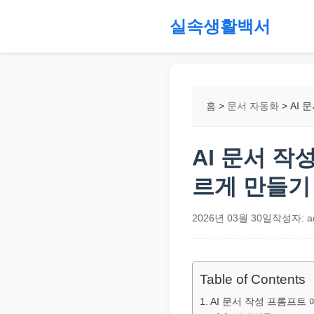
본
실속생활백서
문
으
절
로
약,
건
재
홈
>
문서 자동화
>
AI 
너
테
뛰
크,
기
지
AI 문서 작
원
르게 만들기
금,
정
2026년 03월 30일
작성자: a
부
정
책,
Table of Contents
직
AI 문서 작성 프롬프트
장