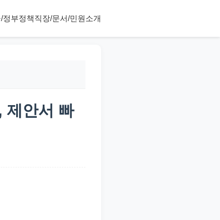
/정부정책
직장/문서/민원
소개
, 제안서 빠