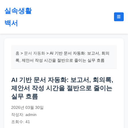
본
실속생활
문
메
☰
으
백서
뉴
토
로
글
절
건
약,
너
재
뛰
홈
>
문서 자동화
>
AI 기반 문서 자동화: 보고서, 회의
테
기
록, 제안서 작성 시간을 절반으로 줄이는 실무 흐름
크,
지
AI 기반 문서 자동화: 보고서, 회의록,
원
제안서 작성 시간을 절반으로 줄이는
금,
실무 흐름
정
부
2026년 03월 30일
정
작성자: admin
책,
조회수: 41