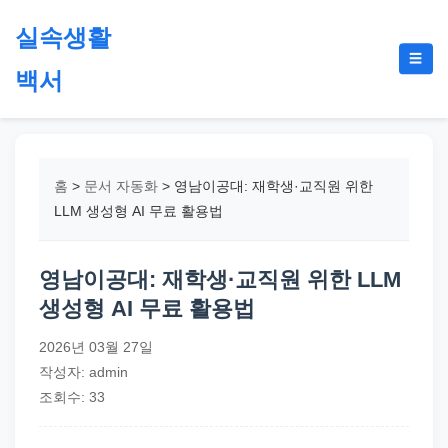
본
실속생활
문
메
☰
으
백서
뉴
토
로
글
절
건
약,
너
재
뛰
홈
>
문서 자동화
>
영남이공대: 재학생·교직원 위한
테
기
LLM 생성형 AI 무료 활용법
크,
지
영남이공대: 재학생·교직원 위한 LLM
원
생성형 AI 무료 활용법
금,
정
2026년 03월 27일
부
작성자: admin
정
조회수: 33
책,