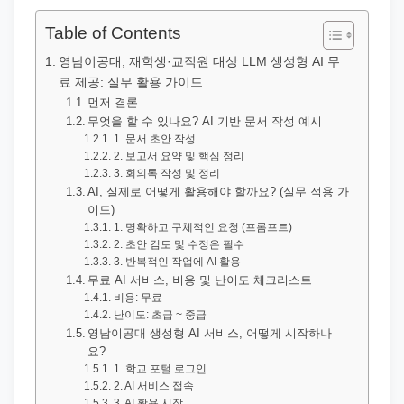
직
장
Table of Contents
문
영남이공대, 재학생·교직원 대상 LLM 생성형 AI 무
서
료 제공: 실무 활용 가이드
와
먼저 결론
무엇을 할 수 있나요? AI 기반 문서 작성 예시
민
1. 문서 초안 작성
원
2. 보고서 요약 및 핵심 정리
3. 회의록 작성 및 정리
정
AI, 실제로 어떻게 활용해야 할까요? (실무 적용 가
보
이드)
1. 명확하고 구체적인 요청 (프롬프트)
를
2. 초안 검토 및 수정은 필수
실
3. 반복적인 작업에 AI 활용
제
무료 AI 서비스, 비용 및 난이도 체크리스트
비용: 무료
검
난이도: 초급 ~ 중급
색
영남이공대 생성형 AI 서비스, 어떻게 시작하나
요?
키
1. 학교 포털 로그인
워
2. AI 서비스 접속
3. AI 활용 시작