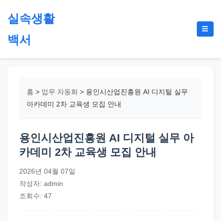
본
실속생활
문
메
☰
으
백서
뉴
토
로
글
절
건
약,
너
재
뛰
홈
>
업무 자동화
>
용인시산업진흥원 AI 디지털 실무
테
기
아카데미 2차 교육생 모집 안내
크,
지
용인시산업진흥원 AI 디지털 실무 아
원
카데미 2차 교육생 모집 안내
금,
정
2026년 04월 07일
부
작성자: admin
정
조회수: 47
책,