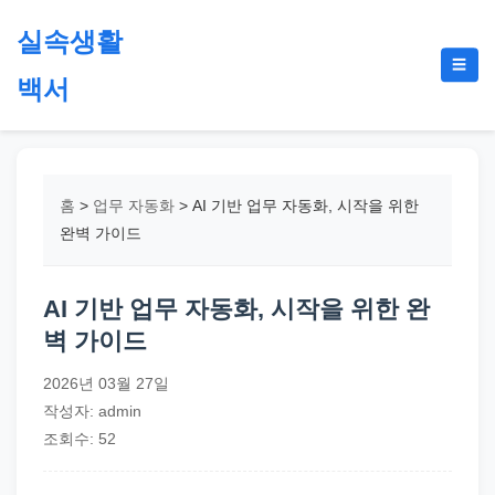
본
실속생활
문
메
☰
으
백서
뉴
토
로
글
절
건
약,
너
재
뛰
홈
>
업무 자동화
>
AI 기반 업무 자동화, 시작을 위한
테
기
완벽 가이드
크,
지
AI 기반 업무 자동화, 시작을 위한 완
원
벽 가이드
금,
정
2026년 03월 27일
부
작성자: admin
정
조회수: 52
책,