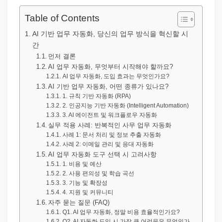
직
장
Table of Contents
문
AI 기반 업무 자동화, 당신의 업무 방식을 혁신할 시
서
간
와
먼저 결론
AI 업무 자동화, 무엇부터 시작해야 할까요?
민
AI 업무 자동화, 도입 효과는 무엇인가요?
원
AI 기반 업무 자동화, 어떤 종류가 있나요?
1. 규칙 기반 자동화 (RPA)
정
2. 인공지능 기반 자동화 (Intelligent Automation)
보
3. AI 에이전트 및 워크플로우 자동화
실무 적용 사례: 반복적인 사무 업무 자동화
를
사례 1: 문서 처리 및 정보 추출 자동화
실
사례 2: 이메일 관리 및 응대 자동화
제
AI 업무 자동화 도구 선택 시 고려사항
1. 비용 및 예산
검
2. 사용 편의성 및 학습 곡선
색
3. 기능 및 확장성
4. 지원 및 커뮤니티
키
자주 묻는 질문 (FAQ)
워
Q1. AI 업무 자동화, 정말 비용 효율적인가요?
Q2. AI 자동화 도입 시 가장 큰 어려움은 무엇인가