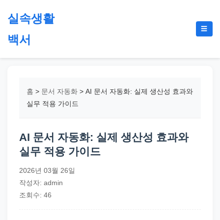
본
실속생활
문
메
☰
으
백서
뉴
토
로
글
절
건
약,
너
재
뛰
홈
>
문서 자동화
>
AI 문서 자동화: 실제 생산성 효과와
테
기
실무 적용 가이드
크,
지
AI 문서 자동화: 실제 생산성 효과와
원
실무 적용 가이드
금,
정
2026년 03월 26일
부
작성자: admin
정
조회수: 46
책,