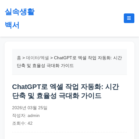
본
실속생활
문
메
☰
으
백서
뉴
토
로
글
절
건
약,
너
재
뛰
홈
>
데이터/엑셀
>
ChatGPT로 엑셀 작업 자동화: 시간
테
기
단축 및 효율성 극대화 가이드
크,
지
ChatGPT로 엑셀 작업 자동화: 시간
원
단축 및 효율성 극대화 가이드
금,
정
2026년 03월 25일
부
작성자: admin
정
조회수: 42
책,