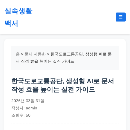
본
실속생활
문
메
☰
으
백서
뉴
토
로
글
절
건
약,
너
재
뛰
홈
>
문서 자동화
>
한국도로교통공단, 생성형 AI로 문
테
기
서 작성 효율 높이는 실전 가이드
크,
지
한국도로교통공단, 생성형 AI로 문서
원
작성 효율 높이는 실전 가이드
금,
정
2026년 03월 31일
부
작성자: admin
정
조회수: 50
책,