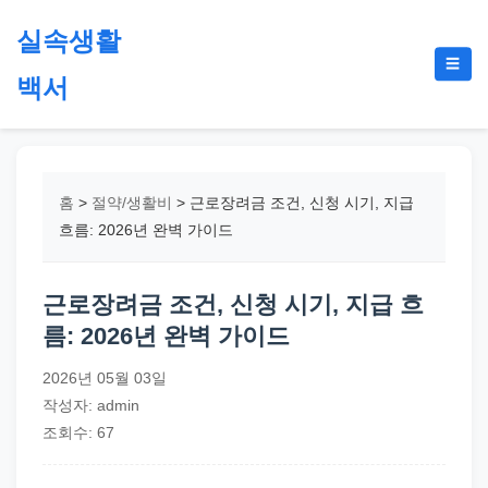
본
실속생활
문
메
☰
으
백서
뉴
토
로
글
절
건
약,
너
재
뛰
홈
>
절약/생활비
>
근로장려금 조건, 신청 시기, 지급
테
기
흐름: 2026년 완벽 가이드
크,
지
근로장려금 조건, 신청 시기, 지급 흐
원
름: 2026년 완벽 가이드
금,
정
2026년 05월 03일
부
작성자: admin
정
조회수: 67
책,