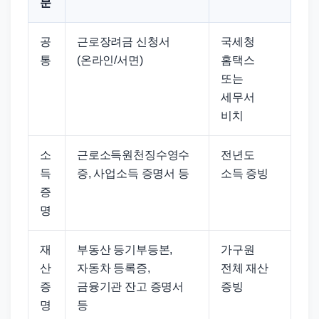
분
공
근로장려금 신청서
국세청
통
(온라인/서면)
홈택스
또는
세무서
비치
소
근로소득원천징수영수
전년도
득
증, 사업소득 증명서 등
소득 증빙
증
명
재
부동산 등기부등본,
가구원
산
자동차 등록증,
전체 재산
증
금융기관 잔고 증명서
증빙
명
등