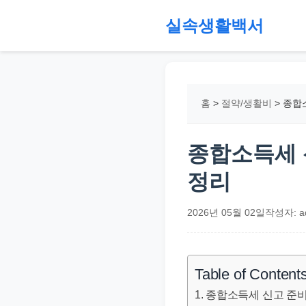
본
실속생활백서
문
으
절
로
약,
건
재
홈
>
절약/생활비
>
종합소
너
테
뛰
크,
기
지
종합소득세 
원
정리
금,
정
2026년 05월 02일
작성자: a
부
정
책,
Table of Content
직
종합소득세 신고 준비
장