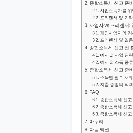
종합소득세 신고 준비
문
사업소득자를 위
서
프리랜서 및 기
와
사업자 vs 프리랜서:
민
개인사업자의 경
원
프리랜서 및 일
정
종합소득세 신고 전 
보
예시 1: 사업 관
예시 2: 소득 종
를
종합소득세 신고 준비
실
소득별 필수 서류
제
지출 증빙의 적격
검
FAQ
색
종합소득세 신고
키
종합소득세 신고 
워
종합소득세 신고 
드
마무리
기
다음 액션