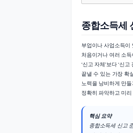
준
으
로
종합소득세 신
빠
르
부업이나 사업소득이 있
게
처음이거나 여러 소득이
정
리
‘신고 자체’보다 ‘신
합
끝낼 수 있는 가장 확
니
노력을 낭비하게 만들
다.
정확히 파악하고 미리
핵심 요약
종합소득세 신고 준