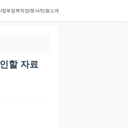
/정부정책
직장/문서/민원
소개
확인할 자료