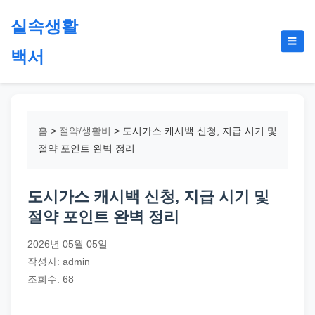
본
실속생활
문
메
☰
으
백서
뉴
토
로
글
절
건
약,
너
재
뛰
홈
>
절약/생활비
>
도시가스 캐시백 신청, 지급 시기 및
테
기
절약 포인트 완벽 정리
크,
지
도시가스 캐시백 신청, 지급 시기 및
원
절약 포인트 완벽 정리
금,
정
2026년 05월 05일
부
작성자: admin
정
조회수: 68
책,