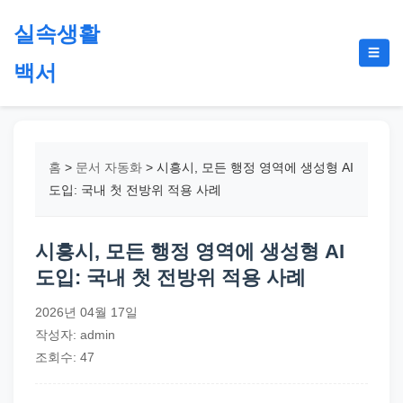
본
실속생활
문
메
☰
으
백서
뉴
토
로
글
절
건
약,
너
재
뛰
홈
>
문서 자동화
>
시흥시, 모든 행정 영역에 생성형 AI
테
기
도입: 국내 첫 전방위 적용 사례
크,
지
시흥시, 모든 행정 영역에 생성형 AI
원
도입: 국내 첫 전방위 적용 사례
금,
정
2026년 04월 17일
부
작성자: admin
정
조회수: 47
책,