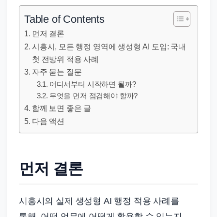
직
장
Table of Contents
문
먼저 결론
서
시흥시, 모든 행정 영역에 생성형 AI 도입: 국내
와
첫 전방위 적용 사례
민
자주 묻는 질문
원
어디서부터 시작하면 될까?
정
무엇을 먼저 점검해야 할까?
함께 보면 좋은 글
보
다음 액션
를
실
제
검
먼저 결론
색
키
시흥시의 실제 생성형 AI 행정 적용 사례를
워
통해, 어떤 업무에 어떻게 활용할 수 있는지