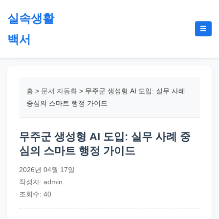
본
실속생활
문
메
☰
으
백서
뉴
토
로
글
절
건
약,
너
재
뛰
홈
>
문서 자동화
>
무주군 생성형 AI 도입: 실무 사례
테
기
중심의 스마트 행정 가이드
크,
지
무주군 생성형 AI 도입: 실무 사례 중
원
심의 스마트 행정 가이드
금,
정
2026년 04월 17일
부
작성자: admin
정
조회수: 40
책,