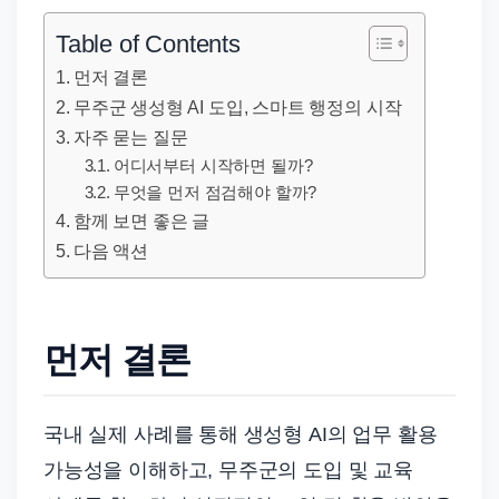
직
장
Table of Contents
문
먼저 결론
서
무주군 생성형 AI 도입, 스마트 행정의 시작
와
자주 묻는 질문
민
어디서부터 시작하면 될까?
원
무엇을 먼저 점검해야 할까?
함께 보면 좋은 글
정
다음 액션
보
를
실
제
먼저 결론
검
색
국내 실제 사례를 통해 생성형 AI의 업무 활용
키
가능성을 이해하고, 무주군의 도입 및 교육
워