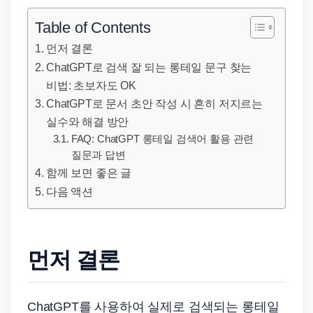
직
장
Table of Contents
문
먼저 결론
서
ChatGPT로 검색 잘 되는 롱테일 문구 찾는
와
비법: 초보자도 OK
민
ChatGPT로 문서 초안 작성 시 흔히 저지르는
원
실수와 해결 방안
정
FAQ: ChatGPT 롱테일 검색어 활용 관련
질문과 답변
보
함께 보면 좋은 글
를
다음 액션
실
제
검
먼저 결론
색
키
워
ChatGPT를 사용하여 실제로 검색되는 롱테일