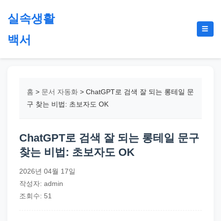
본
실속생활
문
메
☰
으
백서
뉴
토
로
글
절
건
약,
너
재
뛰
홈
>
문서 자동화
>
ChatGPT로 검색 잘 되는 롱테일 문
테
기
구 찾는 비법: 초보자도 OK
크,
지
ChatGPT로 검색 잘 되는 롱테일 문구
원
찾는 비법: 초보자도 OK
금,
정
2026년 04월 17일
부
작성자: admin
정
조회수: 51
책,