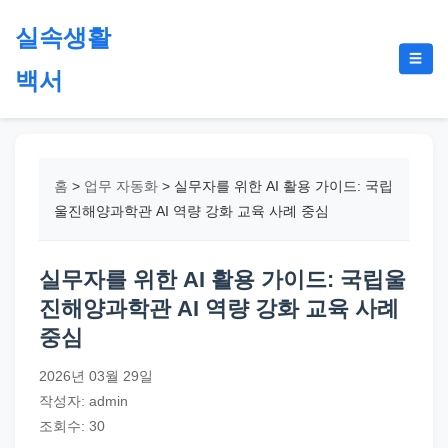
본
실속생활
문
메
☰
으
백서
뉴
토
로
글
절
건
약,
너
재
뛰
홈
>
업무 자동화
>
실무자를 위한 AI 활용 가이드: 국립
테
기
울진해양과학관 AI 역량 강화 교육 사례 중심
크,
지
실무자를 위한 AI 활용 가이드: 국립울
원
진해양과학관 AI 역량 강화 교육 사례
금,
중심
정
부
2026년 03월 29일
정
작성자: admin
책,
조회수: 30