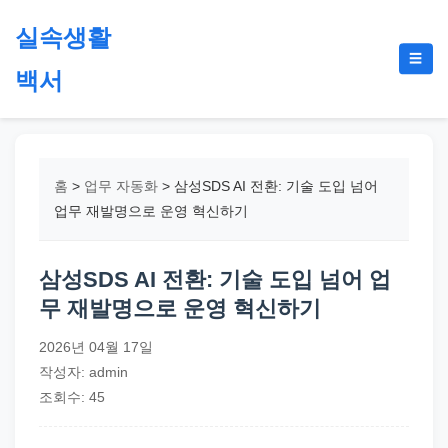
본
실속생활
문
메
☰
으
백서
뉴
토
로
글
절
건
약,
너
재
뛰
홈
>
업무 자동화
>
삼성SDS AI 전환: 기술 도입 넘어
테
기
업무 재발명으로 운영 혁신하기
크,
지
삼성SDS AI 전환: 기술 도입 넘어 업
원
무 재발명으로 운영 혁신하기
금,
정
2026년 04월 17일
부
작성자: admin
정
조회수: 45
책,