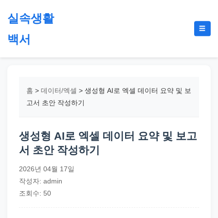
본
실속생활
문
메
☰
으
백서
뉴
토
로
글
절
건
약,
너
재
뛰
홈
>
데이터/엑셀
>
생성형 AI로 엑셀 데이터 요약 및 보
테
기
고서 초안 작성하기
크,
지
생성형 AI로 엑셀 데이터 요약 및 보고
원
서 초안 작성하기
금,
정
2026년 04월 17일
부
작성자: admin
정
조회수: 50
책,