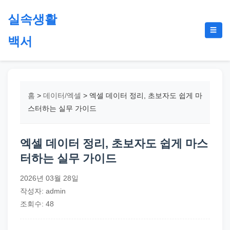
본
실속생활
문
메
☰
으
백서
뉴
토
로
글
절
건
약,
너
재
뛰
홈
>
데이터/엑셀
>
엑셀 데이터 정리, 초보자도 쉽게 마
테
기
스터하는 실무 가이드
크,
지
엑셀 데이터 정리, 초보자도 쉽게 마스
원
터하는 실무 가이드
금,
정
2026년 03월 28일
부
작성자: admin
정
조회수: 48
책,