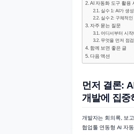
AI 자동화 도구 활용
문
실수 1: AI가 
서
실수 2: 구체적
와
자주 묻는 질문
민
어디서부터 시작
원
무엇을 먼저 점검
정
함께 보면 좋은 글
보
다음 액션
를
실
제
먼저 결론: 
검
개발에 집중
색
키
워
개발자는 회의록, 보고
드
협업툴 연동형 AI 자
기