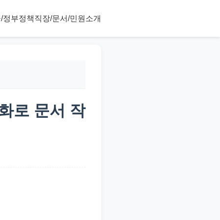
/정부정책
직장/문서/민원
소개
동화로 문서 작