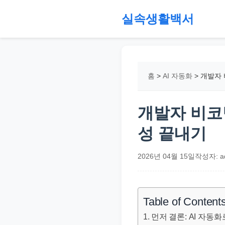
본
실속생활백서
문
으
절
로
약,
건
재
홈
>
AI 자동화
>
개발자 
너
테
뛰
크,
기
지
개발자 비코딩
원
성 끝내기
금,
정
2026년 04월 15일
작성자: a
부
정
책,
Table of Content
직
먼저 결론: AI 자동
장