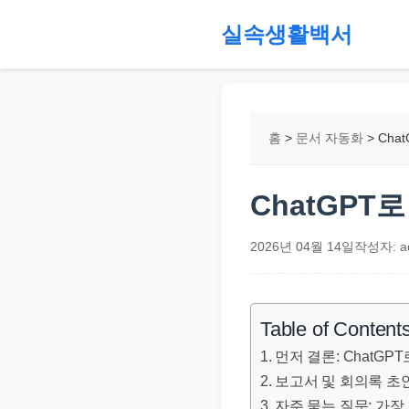
본
실속생활백서
문
으
절
로
약,
건
재
홈
>
문서 자동화
>
Cha
너
테
뛰
크,
기
지
ChatGPT
원
금,
2026년 04월 14일
작성자: a
정
부
정
Table of Content
책,
먼저 결론: ChatG
직
보고서 및 회의록 초
장
자주 묻는 질문: 가