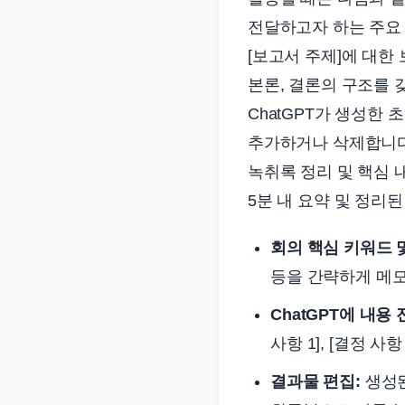
준
전달하고자 하는 주요 
으
[보고서 주제]에 대한 보
로
본론, 결론의 구조를 갖
빠
ChatGPT가 생성한
르
게
추가하거나 삭제합니다.
정
녹취록 정리 및 핵심 
리
5분 내 요약 및 정리된
합
니
회의 핵심 키워드 
다.
등을 간략하게 메
ChatGPT에 내용 
사항 1], [결정 사
결과물 편집:
생성된