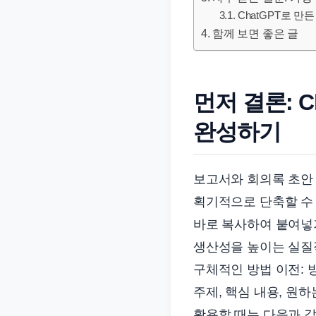
문
ChatGPT로 만
서
함께 보면 좋은 글
와
민
원
먼저 결론: 
정
완성하기
보
를
실
보고서와 회의록 초안 
제
획기적으로 단축할 수 
검
바로 복사하여 붙여넣기
색
생산성을 높이는 실질적
키
워
구체적인 방법 이전: 
드
주제, 핵심 내용, 원하
기
활용할 때는 다음과 같