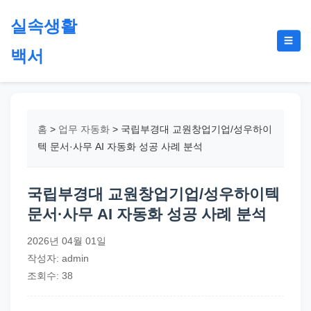
본
실속생활
문
메
☰
으
백서
뉴
토
로
글
절
건
약,
너
재
뛰
홈
>
업무 자동화
>
국립부경대 교원창업기업/성우하이
테
기
텍 문서·사무 AI 자동화 성공 사례 분석
크,
지
국립부경대 교원창업기업/성우하이텍
원
문서·사무 AI 자동화 성공 사례 분석
금,
정
2026년 04월 01일
부
작성자: admin
정
조회수: 38
책,