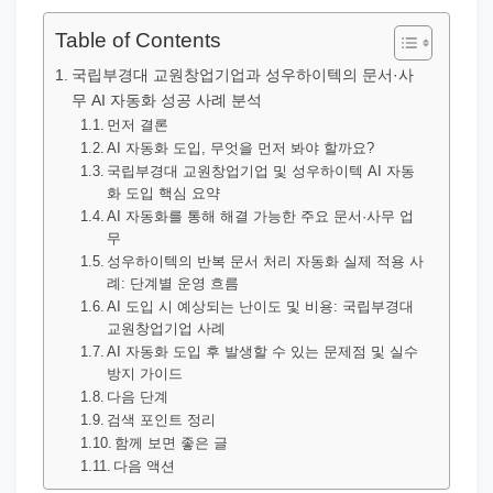
직
장
Table of Contents
문
국립부경대 교원창업기업과 성우하이텍의 문서·사
서
무 AI 자동화 성공 사례 분석
와
먼저 결론
AI 자동화 도입, 무엇을 먼저 봐야 할까요?
민
국립부경대 교원창업기업 및 성우하이텍 AI 자동
원
화 도입 핵심 요약
AI 자동화를 통해 해결 가능한 주요 문서·사무 업
정
무
보
성우하이텍의 반복 문서 처리 자동화 실제 적용 사
를
례: 단계별 운영 흐름
AI 도입 시 예상되는 난이도 및 비용: 국립부경대
실
교원창업기업 사례
제
AI 자동화 도입 후 발생할 수 있는 문제점 및 실수
검
방지 가이드
다음 단계
색
검색 포인트 정리
키
함께 보면 좋은 글
워
다음 액션