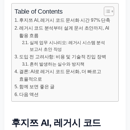
직
장
Table of Contents
문
후지쯔 AI, 레거시 코드 문서화 시간 97% 단축
서
레거시 코드 분석부터 설계 문서 초안까지, AI
와
활용 흐름
민
실제 업무 시나리오: 레거시 시스템 분석
원
보고서 초안 작성
도입 전 고려사항: 비용 및 기술적 진입 장벽
정
흔히 발생하는 실수와 방지책
보
결론: AI로 레거시 코드 문서화, 더 빠르고
를
효율적으로
실
함께 보면 좋은 글
제
다음 액션
검
색
키
후지쯔 AI, 레거시 코드
워