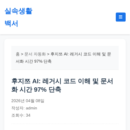
본
실속생활
문
메
☰
으
백서
뉴
토
로
글
절
건
약,
너
재
뛰
홈
>
문서 자동화
>
후지쯔 AI: 레거시 코드 이해 및 문
테
기
서화 시간 97% 단축
크,
지
후지쯔 AI: 레거시 코드 이해 및 문서
원
화 시간 97% 단축
금,
정
2026년 04월 08일
부
작성자: admin
정
조회수: 34
책,