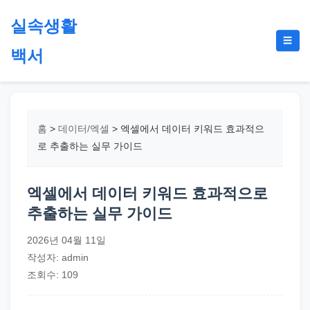
본
실속생활
문
메
☰
으
백서
뉴
토
로
글
절
건
약,
너
재
뛰
홈
>
데이터/엑셀
>
엑셀에서 데이터 키워드 효과적으
테
기
로 추출하는 실무 가이드
크,
지
엑셀에서 데이터 키워드 효과적으로
원
추출하는 실무 가이드
금,
정
2026년 04월 11일
부
작성자: admin
정
조회수: 109
책,