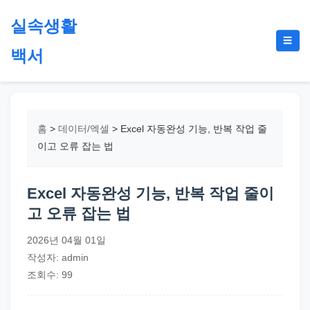
본
실속생활
문
메
☰
으
백서
뉴
토
로
글
절
건
약,
너
재
뛰
홈
>
데이터/엑셀
>
Excel 자동완성 기능, 반복 작업 줄
테
기
이고 오류 잡는 법
크,
지
Excel 자동완성 기능, 반복 작업 줄이
원
고 오류 잡는 법
금,
정
2026년 04월 01일
부
작성자: admin
정
조회수: 99
책,