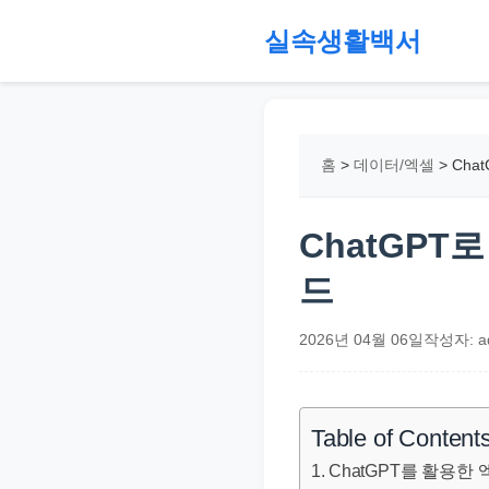
본
실속생활백서
문
으
절
로
약,
건
재
홈
>
데이터/엑셀
>
Cha
너
테
뛰
크,
기
지
ChatGPT
원
드
금,
정
2026년 04월 06일
작성자: a
부
정
책,
Table of Content
직
ChatGPT를 활용한
장