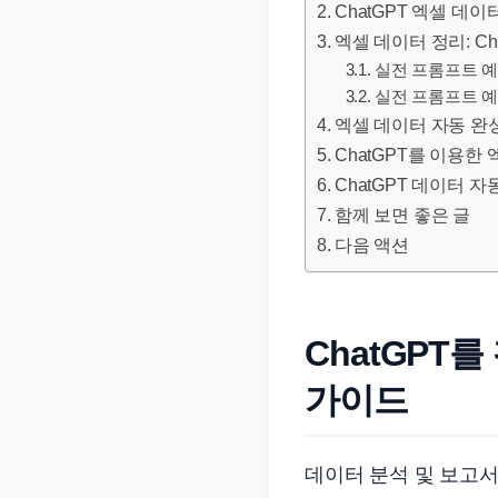
ChatGPT 엑셀 데
문
엑셀 데이터 정리: C
서
실전 프롬프트 예
와
실전 프롬프트 예
민
엑셀 데이터 자동 완
원
ChatGPT를 이용한
정
ChatGPT 데이터 
보
함께 보면 좋은 글
를
다음 액션
실
제
검
ChatGPT
색
가이드
키
워
드
데이터 분석 및 보고서
기