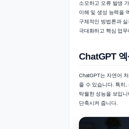
소모하고 오류 발생 가
준
이해 및 생성 능력을 
으
로
구체적인 방법론과 실
빠
극대화하고 핵심 업무에
르
게
정
ChatGPT
리
합
ChatGPT는 자연어
니
줄 수 있습니다. 특히
다.
탁월한 성능을 보입니
단축시켜 줍니다.