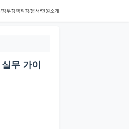
/정부정책
직장/문서/민원
소개
: 실무 가이