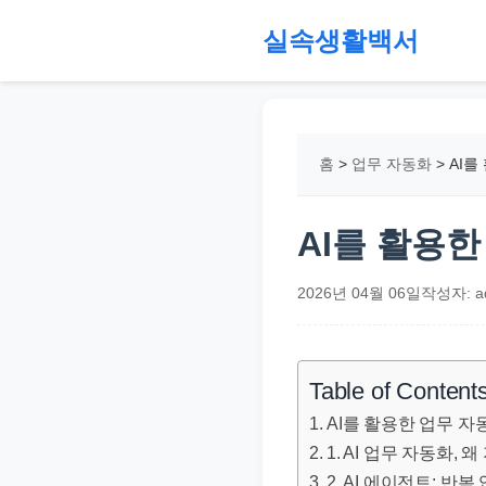
본
실속생활백서
문
으
절
로
약,
건
재
홈
>
업무 자동화
>
AI를
너
테
뛰
크,
기
지
AI를 활용
원
금,
2026년 04월 06일
작성자: a
정
부
정
Table of Content
책,
AI를 활용한 업무 
직
1. AI 업무 자동화,
장
2. AI 에이전트: 반