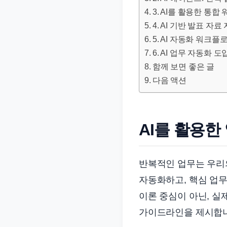
문
3. AI를 활용한 통
서
4. AI 기반 발표 자
와
5. AI 자동화 워크플
민
6. AI 업무 자동화 
원
함께 보면 좋은 글
정
다음 액션
보
를
실
AI를 활용한
제
검
반복적인 업무는 우리의
색
키
자동화하고, 핵심 업
워
이론 중심이 아닌, 실
드
가이드라인을 제시합
기