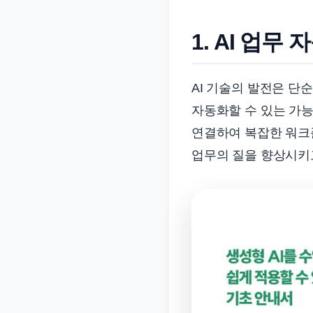
준
으
1. AI 업무
로
빠
AI 기술의 발전은 단
르
게
자동화할 수 있는 가능
정
연결하여 복잡한 워크
리
업무의 질을 향상시키
합
니
다.